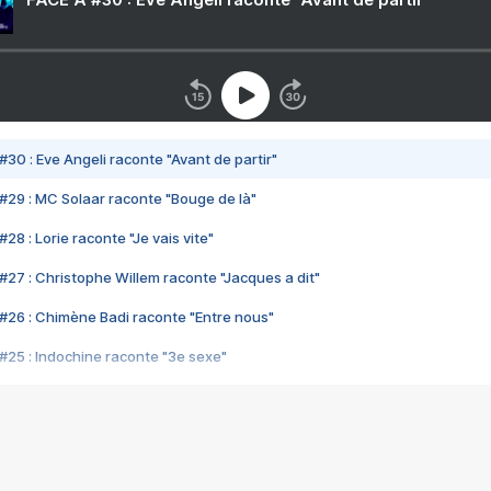
#30 : Eve Angeli raconte "Avant de partir"
#29 : MC Solaar raconte "Bouge de là"
28 : Lorie raconte "Je vais vite"
#27 : Christophe Willem raconte "Jacques a dit"
#26 : Chimène Badi raconte "Entre nous"
#25 : Indochine raconte "3e sexe"
#24 : Zaho raconte "C'est chelou"
#23 : Patrick Bruel raconte "Au café des délices"
#22 : Kyo raconte "Le chemin"